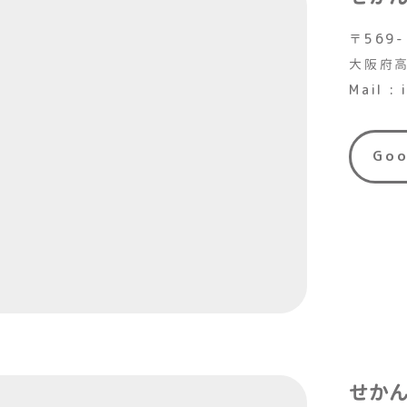
〒569-
大阪府高
Mail :
Go
せか