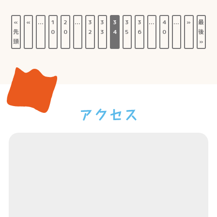
«
«
...
1
2
...
3
3
3
3
3
...
4
...
»
最
先
0
0
2
3
4
5
6
0
後
頭
»