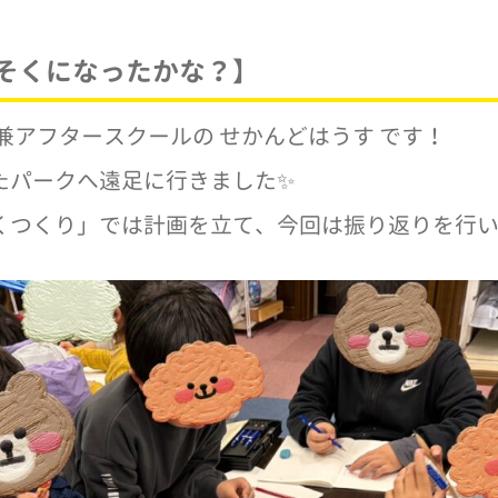
そくになったかな？】
兼アフタースクールの せかんどはうす です！
たパークへ遠足に行きました✨
くつくり」では計画を立て、今回は振り返りを行い