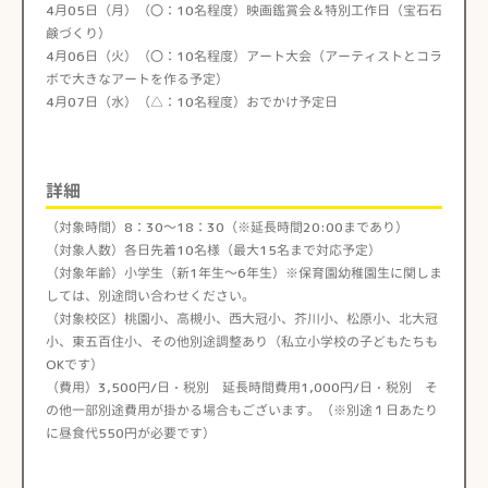
4月05日（月）（〇：10名程度）映画鑑賞会＆特別工作日（宝石石
鹸づくり）
4月06日（火）（〇：10名程度）アート大会（アーティストとコラ
ボで大きなアートを作る予定）
4月07日（水）（△：10名程度）おでかけ予定日
詳細
（対象時間）8：30～18：30（※延長時間20:00まであり）
（対象人数）各日先着10名様（最大15名まで対応予定）
（対象年齢）小学生（新1年生～6年生）※保育園幼稚園生に関しま
しては、別途問い合わせください。
（対象校区）桃園小、高槻小、西大冠小、芥川小、松原小、北大冠
小、東五百住小、その他別途調整あり（私立小学校の子どもたちも
OKです）
（費用）3,500円/日・税別 延長時間費用1,000円/日・税別 そ
の他一部別途費用が掛かる場合もございます。（※別途１日あたり
に昼食代550円が必要です）